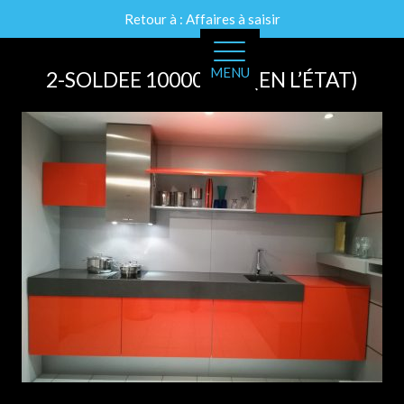
Retour à : Affaires à saisir
MENU
2-SOLDEE 10000E HT (EN L’ÉTAT)