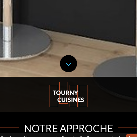
n
NOTRE APPROCHE