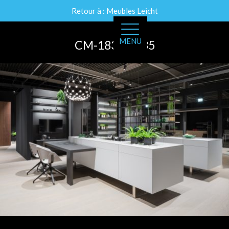
Retour à : Meubles Leicht
MENU
CM-1835-9635